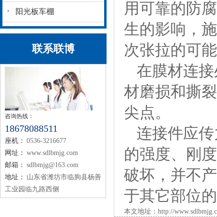
用可靠的防腐
阳光板车棚
生的影响，施
次张拉的可能
联系联博
在膜材连接
材磨损和撕裂
尖点。
咨询热线：
18678088511
连接件应传
座机：
0536-3216677
的强度、刚度
网址：
www.sdlbmjg.com
邮箱：
sdlbmjg@163.com
破坏，并不产
地址：
山东省潍坊市临朐县杨善
工业园临九路西侧
于其它部位的
本文地址：
http://www.sdlbmjg.